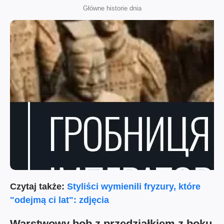
Główne historie dnia
Czytaj także:
Styliści wymienili fryzury, które
"odejmą ci lat": zdjęcia
Warstwowy bob z przedziałkiem z boku