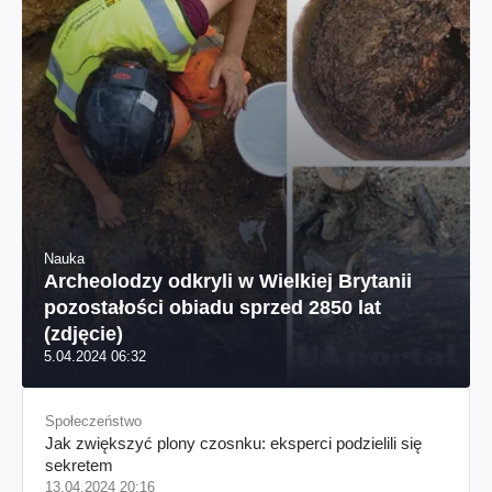
Nauka
Archeolodzy odkryli w Wielkiej Brytanii
pozostałości obiadu sprzed 2850 lat
(zdjęcie)
5.04.2024 06:32
Społeczeństwo
Jak zwiększyć plony czosnku: eksperci podzielili się
sekretem
13.04.2024 20:16