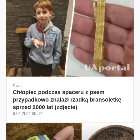
Świat
Chłopiec podczas spaceru z psem
przypadkowo znalazł rzadką bransoletkę
sprzed 2000 lat (zdjęcie)
6.04.2024 06:32