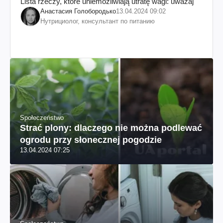
Lista rzeczy, które uniemożliwiają utratę wagi: uważaj
Анастасия Голобородько
13.04.2024 09:02
Нутрициолог, консультант по питанию
Społeczeństwo
Strać plony: dlaczego nie można podlewać
ogrodu przy słonecznej pogodzie
13.04.2024 07:25