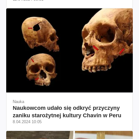
(zdjęcie)
Nauka
Naukowcom udało się odkryć przyczyny
zaniku starożytnej kultury Chavin w Peru
8.04.2024 10:05