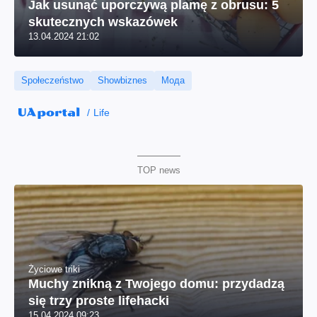
Jak usunąć uporczywą plamę z obrusu: 5
skutecznych wskazówek
13.04.2024 21:02
Społeczeństwo
Showbiznes
Мода
Life
TOP news
Życiowe triki
Muchy znikną z Twojego domu: przydadzą
się trzy proste lifehacki
15.04.2024 09:23