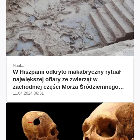
Nauka
W Hiszpanii odkryto makabryczny rytuał
największej ofiary ze zwierząt w
zachodniej części Morza Śródziemnego
11.04.2024 06:31
(zdjęcie)