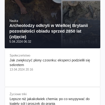
Nauka
Archeolodzy odkryli w Wielkiej Brytanii
pozostałości obiadu sprzed 2850 lat
(zdjęcie)
5.04.2024 06:32
Społeczeństwo
Jak zwiększyć plony czosnku: eksperci podzielili się
sekretem
13.04.2024 20:16
Życiowe triki
Lepsze niż jakakolwiek chemia: po co wsypywać do
toalety sól i proszek do prania