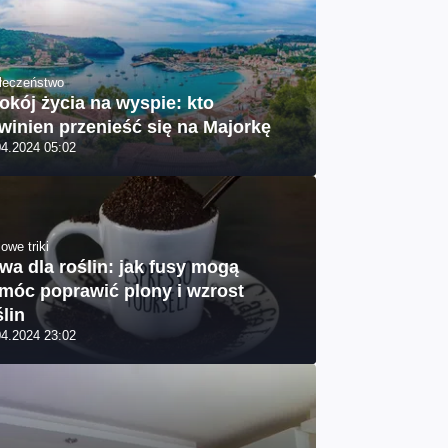
łeczeństwo
okój życia na wyspie: kto
winien przenieść się na Majorkę
04.2024 05:02
owe triki
wa dla roślin: jak fusy mogą
móc poprawić plony i wzrost
ślin
04.2024 23:02