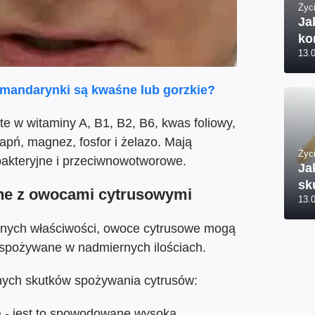
Życi
Ja
ko
13.
 mandarynki są kwaśne lub gorzkie?
 w witaminy A, B1, B2, B6, kwas foliowy,
wapń, magnez, fosfor i żelazo. Mają
Życi
bakteryjne i przeciwnowotworowe.
Ja
sk
ne z owocami cytrusowymi
13.
tnych właściwości, owoce cytrusowe mogą
ą spożywane w nadmiernych ilościach.
nych skutków spożywania cytrusów:
 - jest to spowodowane wysoką