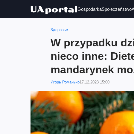
Gospodarka
Społeczeństwo
A
Здоровье
W przypadku dzi
nieco inne: Diet
mandarynek moż
Игорь Романько
17.12.2023 15:00