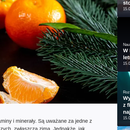
st
15.
Nau
W 
le
15.
Roz
Wy
z 
na
15.
miny i minerały. Są uważane za jedne z
ych, zwłaszcza zimą. Jednakże, jak