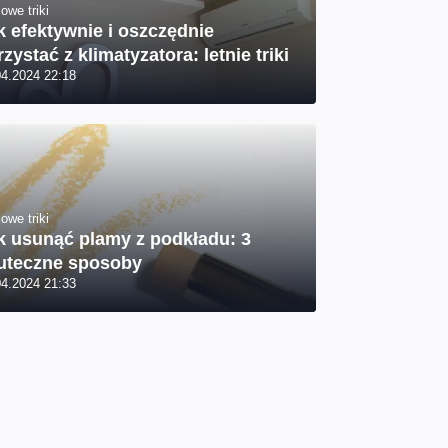
owe triki
k efektywnie i oszczędnie
rzystać z klimatyzatora: letnie triki
04.2024 22:18
owe triki
k usunąć plamy z podkładu: 3
uteczne sposoby
04.2024 21:33