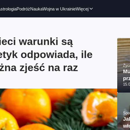
strologia
Podróż
Nauka
Wojna w Ukrainie
Więcej
eci warunki są
etyk odpowiada, ile
na zjeść na raz
Życi
Mu
pr
15.
Spo
Ja
wł