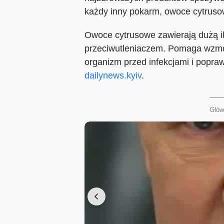
każdy inny pokarm, owoce cytrus
Owoce cytrusowe zawierają dużą ilo
przeciwutleniaczem. Pomaga wzmoc
organizm przed infekcjami i popraw
dailynews.kyiv
.
Główn