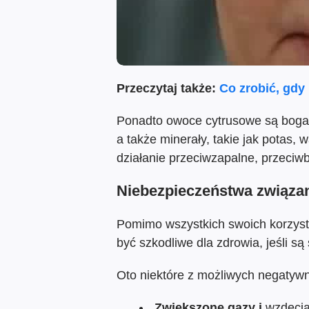
Przeczytaj także:
Co zrobić, gdy
Ponadto owoce cytrusowe są bogate
a także minerały, takie jak potas, 
działanie przeciwzapalne, przeciw
Niebezpieczeństwa związa
Pomimo wszystkich swoich korzys
być szkodliwe dla zdrowia, jeśli s
Oto niektóre z możliwych negatyw
Zwiększone gazy i
wzdęcia