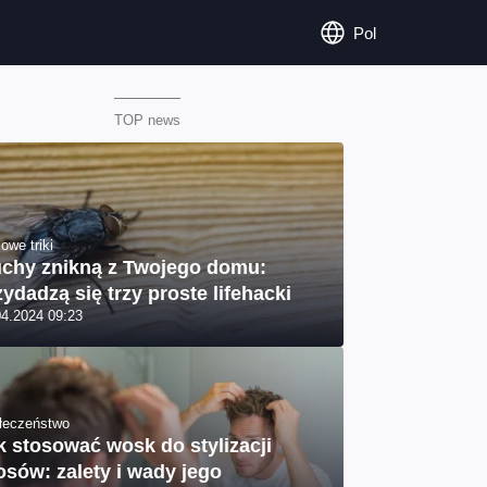
Pol
TOP news
owe triki
chy znikną z Twojego domu:
zydadzą się trzy proste lifehacki
04.2024 09:23
łeczeństwo
k stosować wosk do stylizacji
osów: zalety i wady jego