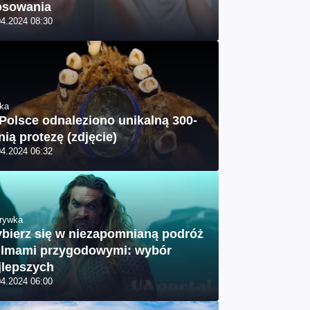
osowania
04.2024 08:30
ka
Polsce odnaleziono unikalną 300-
tnią protezę (zdjęcie)
04.2024 06:32
rywka
bierz się w niezapomnianą podróż
filmami przygodowymi: wybór
jlepszych
04.2024 06:00