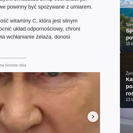
owe powinny być spożywane z umiarem.
ść witaminy C, która jest silnym
Spo
nić układ odpornościowy, chroni
Sp
ia wchłanianie żelaza, donosi
po
15.
e historie dnia
Życi
Ka
po
ro
13.