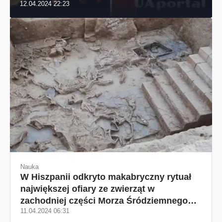
12.04.2024 22:23
Nauka
W Hiszpanii odkryto makabryczny rytuał
największej ofiary ze zwierząt w
zachodniej części Morza Śródziemnego
11.04.2024 06:31
(zdjęcie)