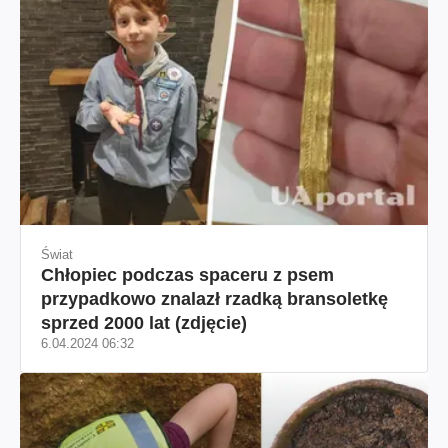
Świat
Chłopiec podczas spaceru z psem
przypadkowo znalazł rzadką bransoletkę
sprzed 2000 lat (zdjęcie)
6.04.2024 06:32